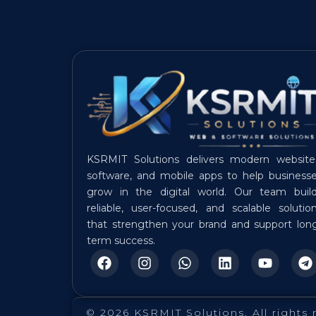
KSRMIT Solutions delivers modern website
software, and mobile apps to help business
grow in the digital world. Our team buil
reliable, user-focused, and scalable solutio
that strengthen your brand and support lon
term success.
F
I
W
L
Y
T
a
n
h
i
o
e
c
s
a
n
u
l
e
t
t
k
t
e
b
a
s
e
u
g
© 2026 KSRMIT Solutions. All rights 