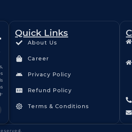
Quick Links
C
About Us
Career
s,
es
Privacy Policy
ds
ns
Refund Policy
g-
Terms & Conditions
reserved.