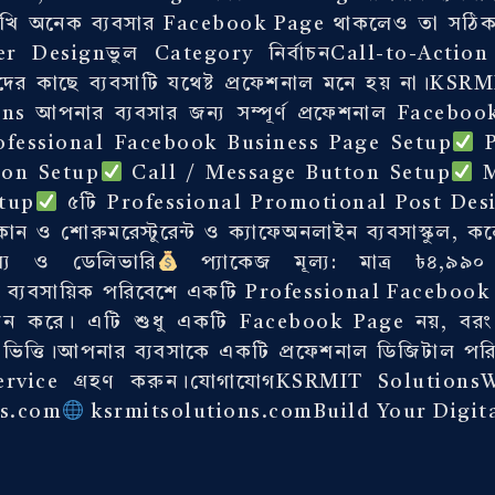
 দেখি অনেক ব্যবসার Facebook Page থাকলেও তা সঠিক
over Designভুল Category নির্বাচনCall-to-Actio
হকদের কাছে ব্যবসাটি যথেষ্ট প্রফেশনাল মনে হয় না।
আপনার ব্যবসার জন্য সম্পূর্ণ প্রফেশনাল Faceboo
fessional Facebook Business Page Setup
P
ion Setup
Call / Message Button Setup
M
tup
৫টি Professional Promotional Post Des
কান ও শোরুমরেস্টুরেন্ট ও ক্যাফেঅনলাইন ব্যবসাস্কুল, 
মূল্য ও ডেলিভারি
প্যাকেজ মূল্য: মাত্র ৳৪,৯৯
ূলক ব্যবসায়িক পরিবেশে একটি Professional Faceboo
ালন করে। এটি শুধু একটি Facebook Page নয়, বরং আপ
্রমের ভিত্তি।আপনার ব্যবসাকে একটি প্রফেশনাল ডিজিট
rvice গ্রহণ করুন।যোগাযোগKSRMIT Solutions
ns.com
ksrmitsolutions.comBuild Your Digita