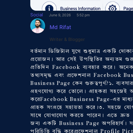
Social
June 9, 2026
5:52 pm
Md Rifat
Writer & Blogger
বর্তমান ডিজিটাল যুগে শুধুমাত্র একটি দো
প্রয়োজন। আর সেই উপস্থিতির অন্যতম গুরু
প্রতিদিন Facebook ব্যবহার করে। অনেক
তথ্যসমৃদ্ধ এবং প্রফেশনাল Facebook Busi
Business Page কেন গুরুত্বপূর্ণ?১. ব্যব
গ্রহণযোগ্য করে তোলে। গ্রাহকরা সহজেই আ
করেFacebook Business Page-এর মাধ্যম
গ্রাহক সংগ্রহে সহায়তা করে।৩. সহজে য
সাথে যোগাযোগ করতে পারেন। এতে দ্রুত 
জন্য একটি Business Page অপরিহার্য। সঠ
পরিচিতি বৃদ্ধি করেপ্রফেশনাল Profile P