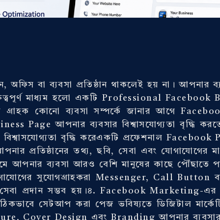
কান, অফিস বা ব্যবসা প্রতিষ্ঠান থাকলেই হয় না। আপনার 
ত্বপূর্ণ মাধ্যম হলো একটি Professional Facebook B
 গ্রাহক কোনো ব্যবসা সম্পর্কে জানার আগে Faceboo
ness Page আপনার ব্যবসার বিশ্বাসযোগ্যতা বৃদ্ধি করত
সার বিশ্বাসযোগ্যতা বৃদ্ধি করেএকটি প্রফেশনাল Faceboo
পনার প্রতিষ্ঠানের তথ্য, ছবি, সেবা এবং যোগাযোগের মা
ে আপনার ব্যবসা আরও বেশি মানুষের কাছে পৌঁছাতে প
োগাযোগের সুযোগগ্রাহকরা Messenger, Call Button
সেবা প্রদান সম্ভব হয়।৪. Facebook Marketing-এর জ
িকভাবে সেটআপ করা পেজ ভবিষ্যতে ডিজিটাল মার্কেটিং কা
icture, Cover Design এবং Branding আপনার ব্যবসার 