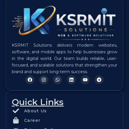
KSRMIT Solutions delivers modern websites,
software, and mobile apps to help businesses grow
in the digital world. Our team builds reliable, user-
focused, and scalable solutions that strengthen your
brand and support long-term success.
F
I
W
L
Y
T
a
n
h
i
o
e
c
s
a
n
u
l
e
t
t
k
t
e
b
a
s
e
u
g
Quick Links
o
g
a
d
b
r
o
r
p
i
e
a
k
a
p
n
m
About Us
m
Career